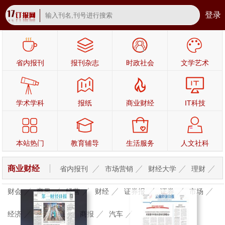
登录
省内报刊
报刊杂志
时政社会
文学艺术
学术学科
报纸
商业财经
IT科技
本站热门
教育辅导
生活服务
人文社科
商业财经
省内报刊
市场营销
财经大学
理财
财会
商界
经营
财经
证券报
证券
市场
经济
经济日报
商报
汽车