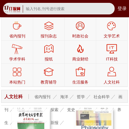
登录
省内报刊
报刊杂志
时政社会
文学艺术
学术学科
报纸
商业财经
IT科技
本站热门
教育辅导
生活服务
人文社科
人文社科
省内报刊
海洋
哲学
社会科学
画
刊
社会
画报
探索
党史
新闻
艺术
养
生
时代
世界
新报