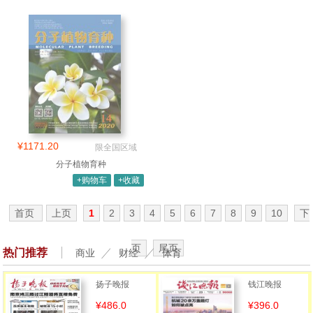
¥1171.20
限全国区域
分子植物育种
+购物车
+收藏
首页
上页
1
2
3
4
5
6
7
8
9
10
下
页
尾页
热门推荐
商业
财经
体育
扬子晚报
钱江晚报
¥486.0
¥396.0