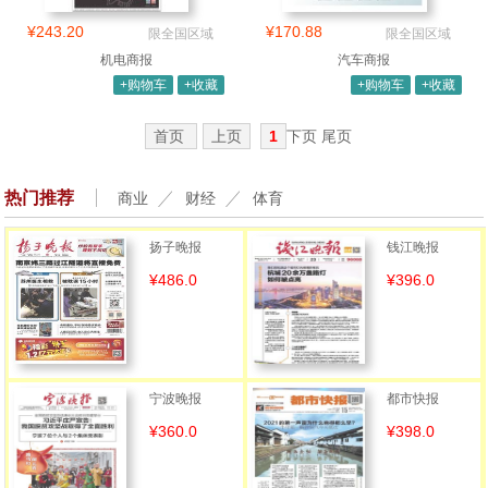
¥243.20
¥170.88
限全国区域
限全国区域
机电商报
汽车商报
+购物车
+收藏
+购物车
+收藏
首页
上页
1
下页 尾页
热门推荐
商业
财经
体育
扬子晚报
钱江晚报
¥486.0
¥396.0
宁波晚报
都市快报
¥360.0
¥398.0