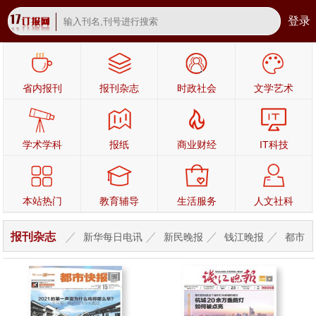
登录
省内报刊
报刊杂志
时政社会
文学艺术
学术学科
报纸
商业财经
IT科技
本站热门
教育辅导
生活服务
人文社科
报刊杂志
新华每日电讯
新民晚报
钱江晚报
都市
快报
北京青年报
姑苏晚报
杭州日报
宁波晚报