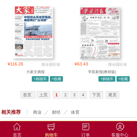
¥116.26
¥63.43
限全国区域
限全国区域
大家文摘报
学苑新报(教研版)
+购物车
+收藏
+购物车
+收藏
首页
上页
1
2
3
4
下页
尾页
相关推荐
商业
财经
体育
首页
购物车
订单
客服中心