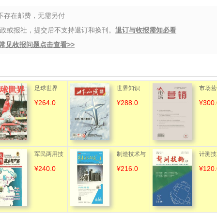
都不存在邮费，无需另付
邮政或报社，提交后不支持退订和换刊。
退订与收报需知必看
常见收报问题点击查看>>
足球世界
世界知识
市场营
¥264.0
¥288.0
¥300.
（理论
（送手
户端）
军民两用技
制造技术与
计测技
¥240.0
¥216.0
¥120.
术与产品
机床