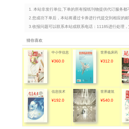
1. 本站非发行单位,下单的所有报纸刊物提供代订服务
2.您成功下单后，本站将通过卡券进行代提交到相应的
3.收报问题可以联系本站或联系电话：11185进行处理，
猜你喜欢
中小学信息
世界临床药
¥360.0
¥312.0
技术教育
物
（含手机数
字版）
信息技术
世界建筑
¥192.0
¥540.0
（含手机客
户端）