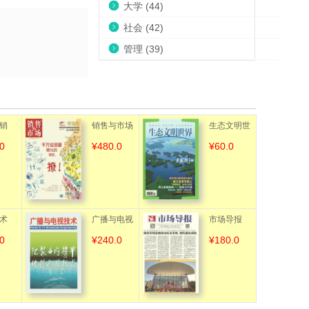
大学 (44)
社会 (42)
管理 (39)
销
销售与市场
生态文明世
0
¥480.0
¥60.0
版）
界
机客
术
广播与电视
市场导报
0
¥240.0
¥180.0
技术