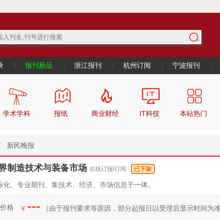
录
报刊新品
浙江报刊
杭州订阅
宁波报刊
学术学科
报纸
商业财经
IT科技
本站热门
新民晚报
界制造技术与装备市场
在线订报/订阅
已下架
际化、专业期刊、集技术、经济、市场信息于一体。
---
价格
¥
（
由于报刊要求等原因，部分起报日
以受理后显示时间为