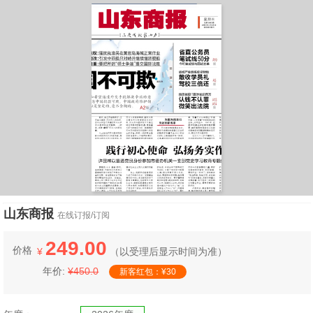
山东商报
在线订报/订阅
249.00
价格
¥
（
以受理后显示时间为准）
年价:
¥450.0
新客红包：¥30