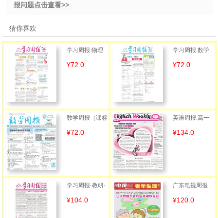
报问题点击查看>>
猜你喜欢
学习周报.物理.
学习周报.数学.
¥72.0
¥72.0
人教八年级
人教中考版
数学周报（课标
英语周报.高一
¥72.0
¥134.0
高一A）
课标综合
学习周报·教研·
广东电视周报
¥104.0
¥120.0
综合版