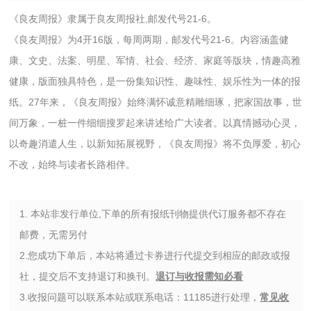
《良友周报》隶属于良友周报社,邮发代号21-6。
《良友周报》为4开16版，每周两期，邮发代号21-6。内容涵盖健
康、文史、法案、明星、军情、社会、经济、家庭等版块，情趣高雅
健康，版面独具特色，是一份集知识性、趣味性、娱乐性为一体的报
纸。27年来，《良友周报》始终满怀诚意精雕细琢，把家国故事，世
间万象，一桩一件细细搜罗起来讲述给广大读者。以真情撼动心灵，
以奇趣消遣人生，以新知拓展视野，《良友周报》将不负厚爱，初心
不改，始终与读者长路相伴。
1. 本站非发行单位,下单的所有报纸刊物提供代订服务都不存在
邮费，无需另付
2.您成功下单后，本站将通过卡券进行代提交到相应的邮政或报
社，提交后不支持退订和换刊。
退订与收报需知必看
3.收报问题可以联系本站或联系电话：11185进行处理，
常见收