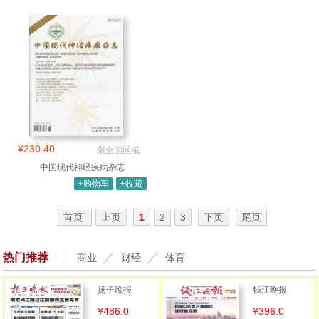
¥230.40
限全国区域
中国现代神经疾病杂志
+购物车
+收藏
首页
上页
1
2
3
下页
尾页
热门推荐
商业
财经
体育
扬子晚报
钱江晚报
¥486.0
¥396.0