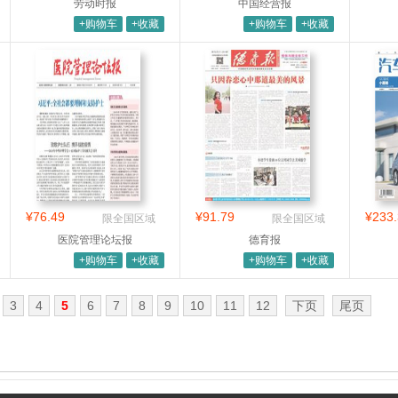
劳动时报
中国经营报
+购物车
+收藏
+购物车
+收藏
¥76.49
¥91.79
¥233.
限全国区域
限全国区域
医院管理论坛报
德育报
+购物车
+收藏
+购物车
+收藏
3
4
5
6
7
8
9
10
11
12
下页
尾页