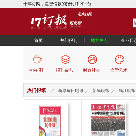
十年订阅，是您信赖的报刊订阅平台
首页
热门报刊
地方热点
企业目
省内报刊
报刊杂志
时政社会
文学艺术
热门报纸
新华每日电讯
新民晚报
钱江晚报