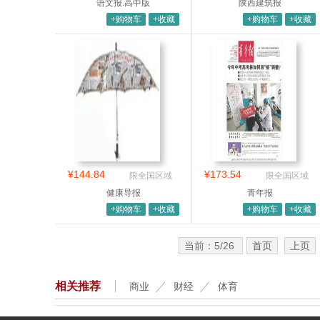
语文报.高中版
陕西建筑报
+购物车
+收藏
+购物车
+收藏
¥144.84
¥173.54
限全国区域
限全国区域
健康导报
青年报
+购物车
+收藏
+购物车
+收藏
当前：5/26
首页
上页
相关推荐
商业
财经
体育