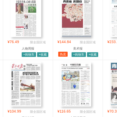
¥76.49
¥144.84
¥233.
限全国区域
限全国区域
人物周报
美术报
热卖
+购物车
+收藏
+购物车
+收藏
¥104.99
¥116.65
¥70.3
限全国区域
限全国区域