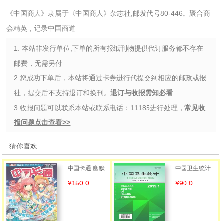
《中国商人》隶属于《中国商人》杂志社,邮发代号80-446。聚合商
会精英，记录中国商道
1. 本站非发行单位,下单的所有报纸刊物提供代订服务都不存在
邮费，无需另付
2.您成功下单后，本站将通过卡券进行代提交到相应的邮政或报
社，提交后不支持退订和换刊。
退订与收报需知必看
3.收报问题可以联系本站或联系电话：11185进行处理，
常见收
报问题点击查看>>
猜你喜欢
中国卡通.幽默
中国卫生统计
¥150.0
¥90.0
谜趣版