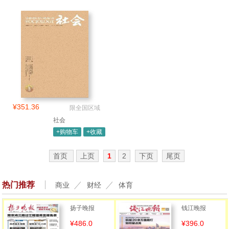
¥351.36
限全国区域
社会
+购物车
+收藏
首页
上页
1
2
下页
尾页
热门推荐
商业
财经
体育
扬子晚报
钱江晚报
¥486.0
¥396.0