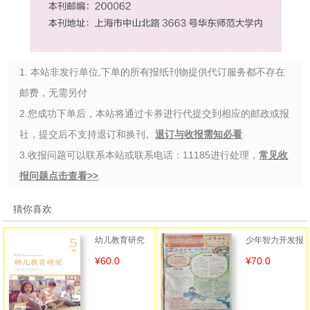
1. 本站非发行单位,下单的所有报纸刊物提供代订服务都不存在
邮费，无需另付
2.您成功下单后，本站将通过卡券进行代提交到相应的邮政或报
社，提交后不支持退订和换刊。
退订与收报需知必看
3.收报问题可以联系本站或联系电话：11185进行处理，
常见收
报问题点击查看>>
猜你喜欢
幼儿教育研究
少年智力开发报
¥60.0
¥70.0
（小学3年级语
文人教版合订